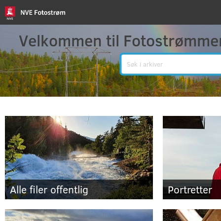
Velkommen til Fotostrømme
Søk
Alle filer offentlig
Portretter